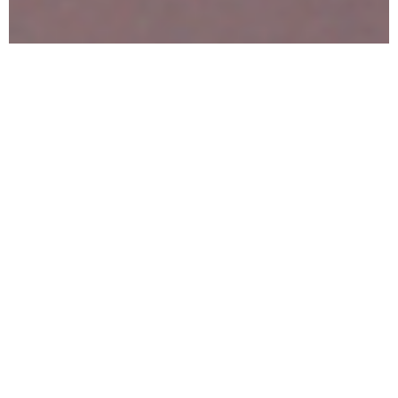
Maxime Callen se raconte tout autant qu’il nous raconte
le monde, un monde, son monde, sa vie, la vraie. À la
frontière du réel, du virtuel et de la fiction, il nous donne
à faire l’expérience du doute et des possibles par la
séduction visuelle, pour mieux encore fantasmer le réel.
Lire plus
La Ville Cotière
La Ville Côtière
est un monde libertarien où les
enjeux individuels passent avant tout. À tel point que
cet eldorado libéral semble avoir été déserté par le
désir et la passion. Une évolution de la société qui
n’inquiétait personne dans la ville jusqu’à ce qu’il s’y
pose un problème de natalité.